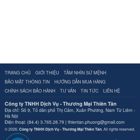
TRANG CHỦ
GIỚI THIỆU
TẦM NHÌN SỨ MỆNH
BẢO MẬT THÔNG TIN
HƯỚNG DẪN MUA HÀNG
CHÍNH SÁCH BẢO HÀNH
TƯ VẤN
TIN TỨC
LIÊN HỆ
Công ty TNHH Dịch Vụ - Thương Mại Thiên Tân
Địa chỉ:
Số 9, Tổ dân phố Thị Cấm, Xuân Phương, Nam Từ Liêm -
Hà Nội
Điện thoại: (84.4) 3.765.28.79 | thientan.phuong@gmail.com
© 2026,
Công ty TNHH Dịch Vụ - Thương Mại Thiên Tân
. All rights reserved.