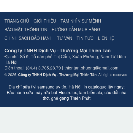
TRANG CHỦ
GIỚI THIỆU
TẦM NHÌN SỨ MỆNH
BẢO MẬT THÔNG TIN
HƯỚNG DẪN MUA HÀNG
CHÍNH SÁCH BẢO HÀNH
TƯ VẤN
TIN TỨC
LIÊN HỆ
Công ty TNHH Dịch Vụ - Thương Mại Thiên Tân
Địa chỉ:
Số 9, Tổ dân phố Thị Cấm, Xuân Phương, Nam Từ Liêm -
Hà Nội
Điện thoại: (84.4) 3.765.28.79 | thientan.phuong@gmail.com
© 2026,
Công ty TNHH Dịch Vụ - Thương Mại Thiên Tân
. All rights reserved.
Địa chỉ
sửa tivi samsung uy tín
, Hà Nội:
in catalogue lấy ngay
;
Bảo hành sửa máy rửa bát Electrolux
,
làm biển alu
,
câu đối nhà
thờ
,
ghế gang Thiên Phát