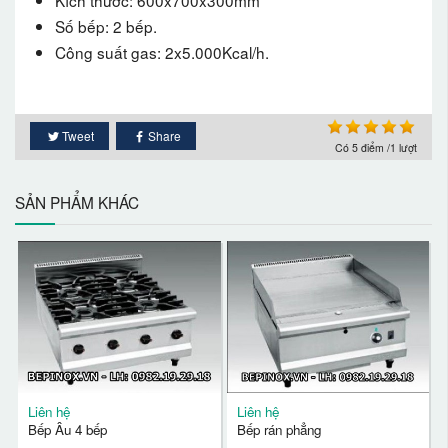
Số bếp: 2 bếp.
Công suất gas: 2x5.000Kcal/h.
Tweet
Share
Có
5
điểm /1 lượt
SẢN PHẨM KHÁC
Liên hệ
Liên hệ
Bếp Âu 4 bếp
Bếp rán phẳng