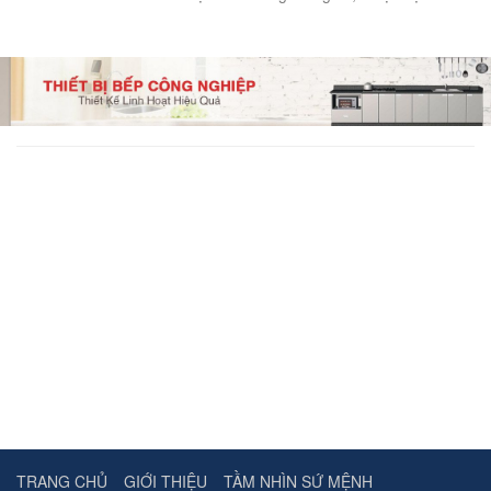
TRANG CHỦ
GIỚI THIỆU
TẦM NHÌN SỨ MỆNH