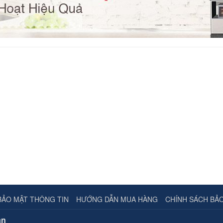
BẢO MẬT THÔNG TIN
HƯỚNG DẪN MUA HÀNG
CHÍNH SÁCH BẢ
ân