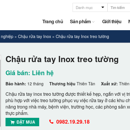
Trang chủ
Sản phẩm
Giới thiệu
 nghiệp
»
Chậu rửa tay Inox
»
Chậu rửa tay Inox treo tường
Chậu rửa tay Inox treo tường
Giá bán: Liên hệ
Bảo hành:
12 tháng
Thương hiệu
Thiên Tân
Xuất xứ:
Thiên
Chậu rửa tay inox treo tường được thiết kế hẹp, ngắn với vị trí
phù hợp với việc treo tường phục vụ việc rửa tay ở các khu c
năng trong nhà máy, bệnh viện, trường học, các phòng sản x
thực phẩm.
0982.19.29.18
ĐẶT MUA