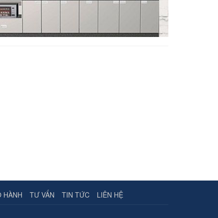
O HÀNH
TƯ VẤN
TIN TỨC
LIÊN HỆ