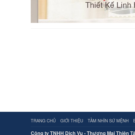
TRANG CHỦ
GIỚI THIỆU
TẦM NHÌN SỨ MỆNH
Công ty TNHH Dịch Vụ - Thương Mại Thiên T