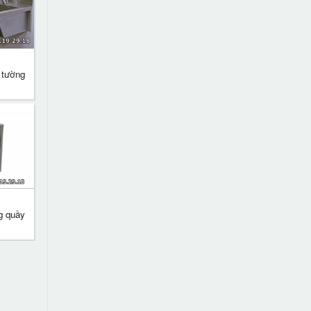
 tường
g quầy