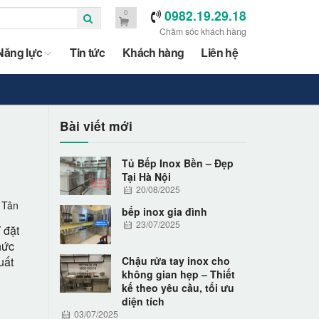
0982.19.29.18
0
Chăm sóc khách hàng
Năng lực
Tin tức
Khách hàng
Liên hệ
-
Bài viết mới
Tủ Bếp Inox Bền – Đẹp
Tại Hà Nội
20/08/2025
 Tân
bếp inox gia đình
23/07/2025
 đặt
hức
uất
Chậu rửa tay inox cho
không gian hẹp – Thiết
kế theo yêu cầu, tối ưu
diện tích
03/07/2025