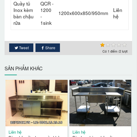
Quầy tủ
QCR -
Inox kèm
1200
Liên
1200x600x850/950mm
bàn chậu
-
hệ
rửa
1sink
Tweet
Share
Có
1
điểm /2 lượt
SẢN PHẨM KHÁC
Liên hệ
Liên hệ