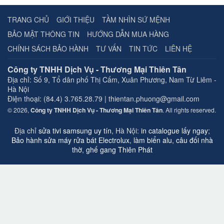
TRANG CHỦ
GIỚI THIỆU
TẦM NHÌN SỨ MỆNH
BẢO MẬT THÔNG TIN
HƯỚNG DẪN MUA HÀNG
CHÍNH SÁCH BẢO HÀNH
TƯ VẤN
TIN TỨC
LIÊN HỆ
Công ty TNHH Dịch Vụ - Thương Mại Thiên Tân
Địa chỉ:
Số 9, Tổ dân phố Thị Cấm, Xuân Phương, Nam Từ Liêm -
Hà Nội
Điện thoại: (84.4) 3.765.28.79 | thientan.phuong@gmail.com
© 2026,
Công ty TNHH Dịch Vụ - Thương Mại Thiên Tân
. All rights reserved.
Địa chỉ
sửa tivi samsung uy tín
, Hà Nội:
in catalogue lấy ngay
;
Bảo hành sửa máy rửa bát Electrolux
,
làm biển alu
,
câu đối nhà
thờ
,
ghế gang Thiên Phát