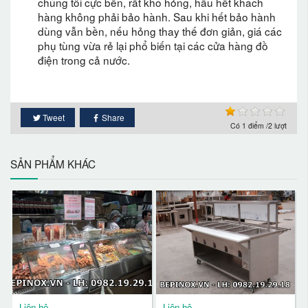
chúng tôi cực bền, rất khó hỏng, hầu hết khách
hàng không phải bảo hành. Sau khi hết bảo hành
dùng vẫn bền, nếu hỏng thay thế đơn giản, giá các
phụ tùng vừa rẻ lại phổ biến tại các cửa hàng đồ
điện trong cả nước.
Tweet
Share
Có
1
điểm /2 lượt
SẢN PHẨM KHÁC
Liên hệ
Liên hệ