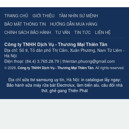
TRANG CHỦ
GIỚI THIỆU
TẦM NHÌN SỨ MỆNH
BẢO MẬT THÔNG TIN
HƯỚNG DẪN MUA HÀNG
CHÍNH SÁCH BẢO HÀNH
TƯ VẤN
TIN TỨC
LIÊN HỆ
Công ty TNHH Dịch Vụ - Thương Mại Thiên Tân
Địa chỉ:
Số 9, Tổ dân phố Thị Cấm, Xuân Phương, Nam Từ Liêm -
Hà Nội
Điện thoại: (84.4) 3.765.28.79 | thientan.phuong@gmail.com
© 2026,
Công ty TNHH Dịch Vụ - Thương Mại Thiên Tân
. All rights reserved.
Địa chỉ
sửa tivi samsung uy tín
, Hà Nội:
in catalogue lấy ngay
;
Bảo hành sửa máy rửa bát Electrolux
,
làm biển alu
,
câu đối nhà
thờ
,
ghế gang Thiên Phát