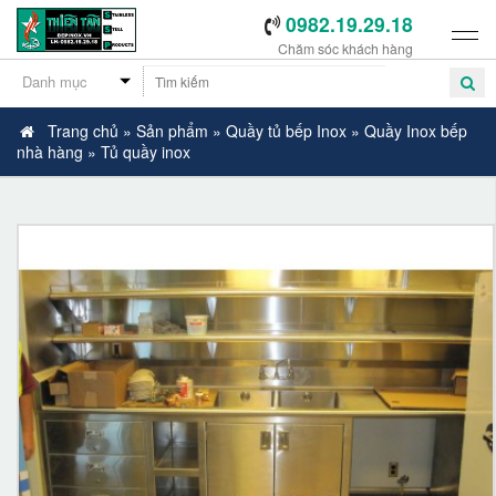
0982.19.29.18
Chăm sóc khách hàng
Trang chủ
»
Sản phẩm
»
Quầy tủ bếp Inox
»
Quầy Inox bếp
nhà hàng
»
Tủ quầy inox
-