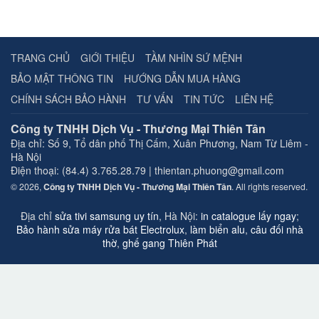
TRANG CHỦ
GIỚI THIỆU
TẦM NHÌN SỨ MỆNH
BẢO MẬT THÔNG TIN
HƯỚNG DẪN MUA HÀNG
CHÍNH SÁCH BẢO HÀNH
TƯ VẤN
TIN TỨC
LIÊN HỆ
Công ty TNHH Dịch Vụ - Thương Mại Thiên Tân
Địa chỉ:
Số 9, Tổ dân phố Thị Cấm, Xuân Phương, Nam Từ Liêm -
Hà Nội
Điện thoại: (84.4) 3.765.28.79 | thientan.phuong@gmail.com
© 2026,
Công ty TNHH Dịch Vụ - Thương Mại Thiên Tân
. All rights reserved.
Địa chỉ
sửa tivi samsung uy tín
, Hà Nội:
in catalogue lấy ngay
;
Bảo hành sửa máy rửa bát Electrolux
,
làm biển alu
,
câu đối nhà
thờ
,
ghế gang Thiên Phát