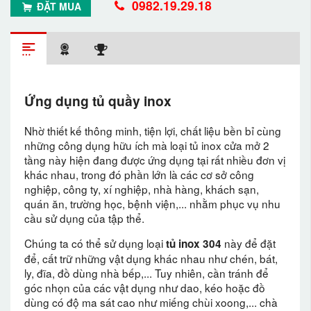
0982.19.29.18
ĐẶT MUA
Ứng dụng tủ quầy inox
Nhờ thiết kế thông minh, tiện lợi, chất liệu bền bỉ cùng
những công dụng hữu ích mà loại tủ inox cửa mở 2
tầng này hiện đang được ứng dụng tại rất nhiều đơn vị
khác nhau, trong đó phần lớn là các cơ sở công
nghiệp, công ty, xí nghiệp, nhà hàng, khách sạn,
quán ăn, trường học, bệnh viện,... nhằm phục vụ nhu
cầu sử dụng của tập thể.
Chúng ta có thể sử dụng loại
này để đặt
tủ inox 304
để, cất trữ những vật dụng khác nhau như chén, bát,
ly, đĩa, đồ dùng nhà bếp,... Tuy nhiên, cần tránh để
góc nhọn của các vật dụng như dao, kéo hoặc đồ
dùng có độ ma sát cao như miếng chùi xoong,... chà