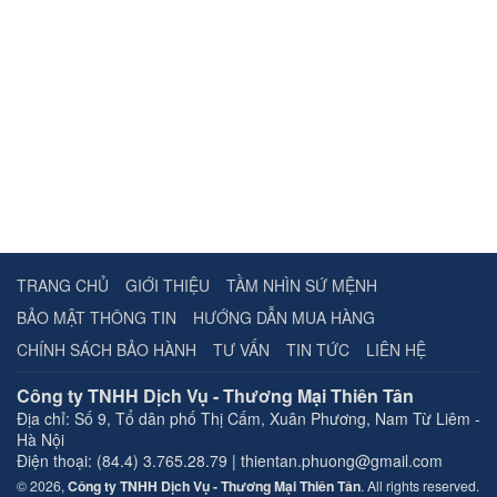
TRANG CHỦ
GIỚI THIỆU
TẦM NHÌN SỨ MỆNH
BẢO MẬT THÔNG TIN
HƯỚNG DẪN MUA HÀNG
CHÍNH SÁCH BẢO HÀNH
TƯ VẤN
TIN TỨC
LIÊN HỆ
Công ty TNHH Dịch Vụ - Thương Mại Thiên Tân
Địa chỉ:
Số 9, Tổ dân phố Thị Cấm, Xuân Phương, Nam Từ Liêm -
Hà Nội
Điện thoại: (84.4) 3.765.28.79 | thientan.phuong@gmail.com
© 2026,
Công ty TNHH Dịch Vụ - Thương Mại Thiên Tân
. All rights reserved.