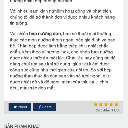
nướng đôim bếp nướng hải sản,…
Với nhiều năm kinh nghiệm hoạt động và phát triển,
chúng tôi đã trở thành đơn vị được nhiều khách hàng
tin tưởng.
Với chiếc
, bạn sẽ thoải mái thưởng
bếp nướng đơn
thức các món nướng thơm ngon, bên gia đình và bạn
bè. Thân bếp được làm bằng thép chịu nhiệt chắc
chắn, kèm theo vỉ nướng inox, cho phép bạn nướng
được nhiều thức ăn một lúc. Chất liệu này cũng rất dễ
dàng chùi rửa sau khi sử dụng, giúp tiết kiệm được
công sức cũng như thời gian của nội trợ. So với bếp
nướng than thức ăn của bạn vẫn sẽ tươi ngon, giữ
được nhiệt độ và độ ngọt, mềm của thịt, cá… chín
đều, màu sắc đẹp mắt.
Tweet
Share
Có
5
điểm /1 lượt
SẢN PHẨM KHÁC