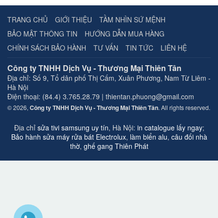
TRANG CHỦ
GIỚI THIỆU
TẦM NHÌN SỨ MỆNH
BẢO MẬT THÔNG TIN
HƯỚNG DẪN MUA HÀNG
CHÍNH SÁCH BẢO HÀNH
TƯ VẤN
TIN TỨC
LIÊN HỆ
Công ty TNHH Dịch Vụ - Thương Mại Thiên Tân
Địa chỉ:
Số 9, Tổ dân phố Thị Cấm, Xuân Phương, Nam Từ Liêm -
Hà Nội
Điện thoại: (84.4) 3.765.28.79 | thientan.phuong@gmail.com
© 2026,
Công ty TNHH Dịch Vụ - Thương Mại Thiên Tân
. All rights reserved.
Địa chỉ
sửa tivi samsung uy tín
, Hà Nội:
in catalogue lấy ngay
;
Bảo hành sửa máy rửa bát Electrolux
,
làm biển alu
,
câu đối nhà
thờ
,
ghế gang Thiên Phát