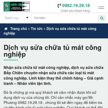
0982.19.29.18
Chăm sóc khách hàng
Trang chủ
»
Tin tức
»
Dịch vụ sửa chữa tủ mát công
nghiệp
-
Dịch vụ sửa chữa tủ mát công
nghiệp
Nhận sửa chữa tử mát công nghiệp, dịch vụ sửa chữa
Bếp Chiên chuyên nhận sửa chữa các loại tủ mát
công nghiệp. Linh kiện thay thế chính hãng – Giá cạnh
tranh – Nhân viên tận tình.
Đó là những gì mà quý khách sẽ cảm nhận được khi sử
dụng dịch vụ của chúng tôi. Chỉ cần nhắc máy gọi Mr.
Phương 0982.19.29.18 , chúng tôi sẽ đến ngay để kiểm tra
và tiến hành sửa tủ mát công nghiệp. Quý khách có thể đặt