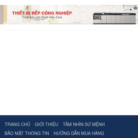
TRANG CHỦ
GIỚI THIỆU
TẦM NHÌN SỨ MỆNH
BẢO MẬT THÔNG TIN
HƯỚNG DẪN MUA HÀNG